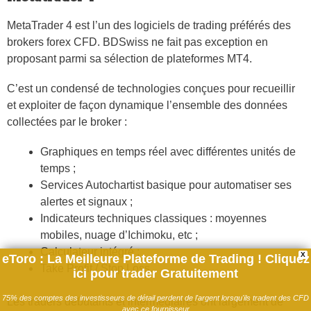
MetaTrader 4 est l’un des logiciels de trading préférés des
brokers forex CFD. BDSwiss ne fait pas exception en
proposant parmi sa sélection de plateformes MT4.
C’est un condensé de technologies conçues pour recueillir
et exploiter de façon dynamique l’ensemble des données
collectées par le broker :
Graphiques en temps réel avec différentes unités de
temps ;
Services Autochartist basique pour automatiser ses
alertes et signaux ;
Indicateurs techniques classiques : moyennes
mobiles, nuage d’Ichimoku, etc ;
Calculateur intégré ;
X
eToro : La Meilleure Plateforme de Trading ! Cliquez
Take Profit / Stop Loss.
ici pour trader Gratuitement
75% des comptes des investisseurs de détail perdent de l'argent lorsqu'ils tradent des CFD
Les traders débutants et intermédiaires ont largement de
avec ce fournisseur