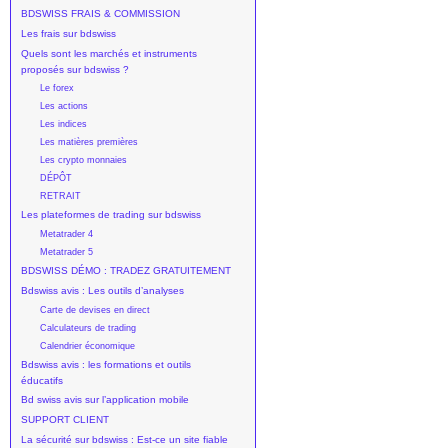
BDSWISS FRAIS & COMMISSION
Les frais sur bdswiss
Quels sont les marchés et instruments
proposés sur bdswiss ?
Le forex
Les actions
Les indices
Les matières premières
Les crypto monnaies
DÉPÔT
RETRAIT
Les plateformes de trading sur bdswiss
Metatrader 4
Metatrader 5
BDSWISS DÉMO : TRADEZ GRATUITEMENT
Bdswiss avis : Les outils d’analyses
Carte de devises en direct
Calculateurs de trading
Calendrier économique
Bdswiss avis : les formations et outils
éducatifs
Bd swiss avis sur l’application mobile
SUPPORT CLIENT
La sécurité sur bdswiss : Est-ce un site fiable