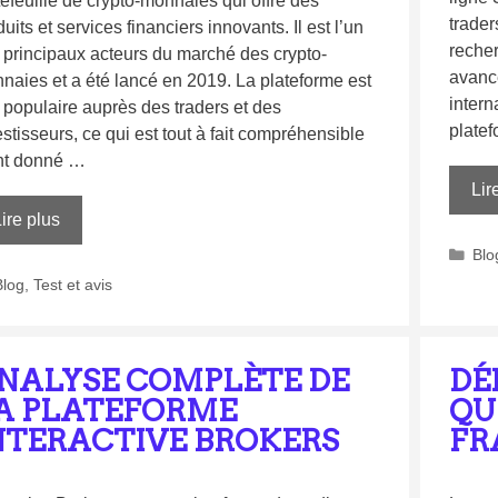
tefeuille de crypto-monnaies qui offre des
trader
uits et services financiers innovants. Il est l’un
reche
 principaux acteurs du marché des crypto-
avancé
naies et a été lancé en 2019. La plateforme est
intern
s populaire auprès des traders et des
platef
stisseurs, ce qui est tout à fait compréhensible
nt donné …
Lir
ire plus
Blo
Blog
,
Test et avis
NALYSE COMPLÈTE DE
DÉ
A PLATEFORME
QU
NTERACTIVE BROKERS
FR