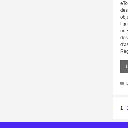
eTor
des
obje
lign
une
des
d’as
Règ
L
1