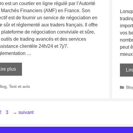
o est un courtier en ligne régulé par l’Autorité
 Marchés Financiers (AMF) en France. Son
Lorsqu
ctif est de fournir un service de négociation en
tradin
e sûr et réglementé aux traders français. Il offre
import
 plateforme de négociation conviviale et sûre,
vos be
 outils de trading avancés et des services
nombre
sistance clientèle 24h/24 et 7j/7.
peut ê
lementation …
mieux 
ire plus
Lir
Blog
,
Test et avis
Blo
2
3
→
suivant