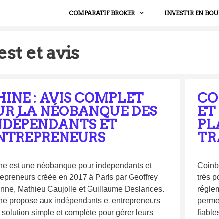
COMPARATIF BROKER
INVESTIR EN BOU
est et avis
HINE : AVIS COMPLET
CO
UR LA NÉOBANQUE DES
ET
NDÉPENDANTS ET
PL
NTREPRENEURS
TR
ne est une néobanque pour indépendants et
Coinba
repreneurs créée en 2017 à Paris par Geoffrey
très p
enne, Mathieu Caujolle et Guillaume Deslandes.
régle
ne propose aux indépendants et entrepreneurs
permet
 solution simple et complète pour gérer leurs
fiable