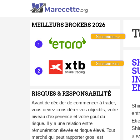
MEILLEURS BROKERS 2026
T
S'inscrire
Etoro
S
S'inscrire
XTB
S
I
E
RISQUES & RESPONSABILITÉ
Avant de décider de commencer à trader,
Shi
vous devez considérer vos objectifs, votre
ent
niveau d’expérience et votre goût du
Eti
risque. Il y a une relation entre
Shi
rémunération élevée et risque élevé. Tout
une
marché qui peut rapporter gros, est