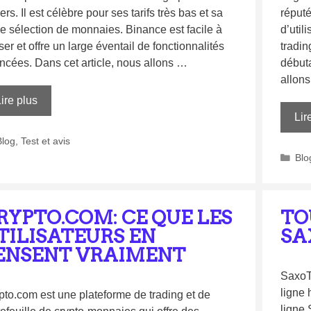
ers. Il est célèbre pour ses tarifs très bas et sa
réputé
ge sélection de monnaies. Binance est facile à
d’util
iser et offre un large éventail de fonctionnalités
tradin
ncées. Dans cet article, nous allons …
débuta
allon
ire plus
Lir
Blog
,
Test et avis
Blo
RYPTO.COM: CE QUE LES
TO
TILISATEURS EN
SA
ENSENT VRAIMENT
SaxoT
ligne 
pto.com est une plateforme de trading et de
ligne 