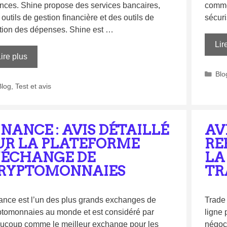
ances. Shine propose des services bancaires,
comme 
outils de gestion financière et des outils de
sécur
tion des dépenses. Shine est …
Lir
ire plus
Blo
Blog
,
Test et avis
INANCE : AVIS DÉTAILLÉ
AV
UR LA PLATEFORME
RE
’ÉCHANGE DE
LA
RYPTOMONNAIES
TR
ance est l’un des plus grands exchanges de
Trade 
ptomonnaies au monde et est considéré par
ligne 
ucoup comme le meilleur exchange pour les
négoci