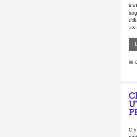
trad
lar
util
ava
L
C
U
P
Cry