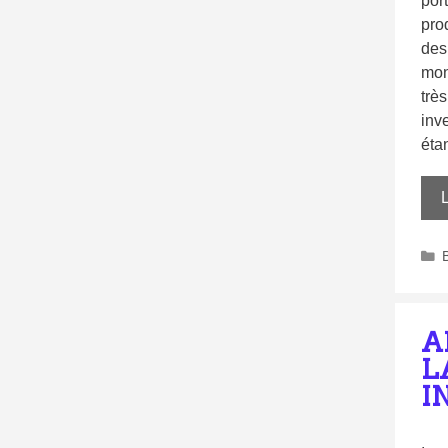
por
prod
des
mon
trè
inve
éta
L
A
L
I