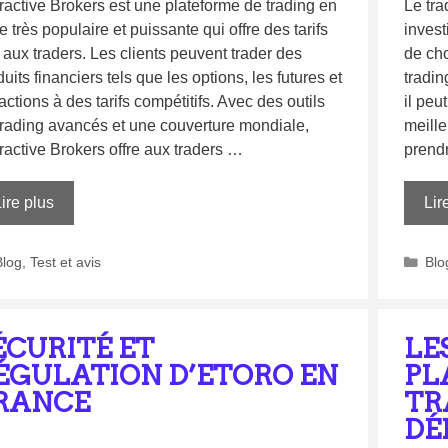
eractive Brokers est une plateforme de trading en
Le tra
e très populaire et puissante qui offre des tarifs
invest
 aux traders. Les clients peuvent trader des
de cho
uits financiers tels que les options, les futures et
tradin
actions à des tarifs compétitifs. Avec des outils
il peu
trading avancés et une couverture mondiale,
meille
eractive Brokers offre aux traders …
prend
ire plus
Lir
Blog
,
Test et avis
Blo
ÉCURITÉ ET
LE
ÉGULATION D’ETORO EN
PL
RANCE
TR
DÉ