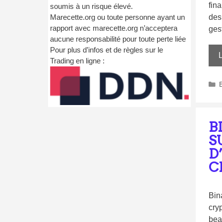
fin
soumis à un risque élevé.
Marecette.org ou toute personne ayant un
des 
rapport avec marecette.org n’acceptera
ges
aucune responsabilité pour toute perte liée
Pour plus d’infos et de règles sur le
L
Trading en ligne :
B
S
D
C
Bin
cry
bea