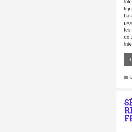
Int
lign
bas
prod
les 
de 
Int
L
S
R
F