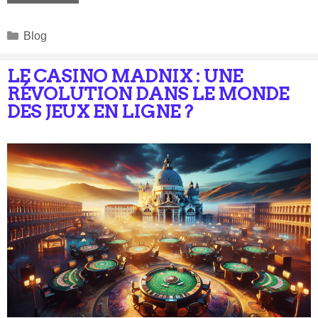
Blog
LE CASINO MADNIX : UNE
RÉVOLUTION DANS LE MONDE
DES JEUX EN LIGNE ?