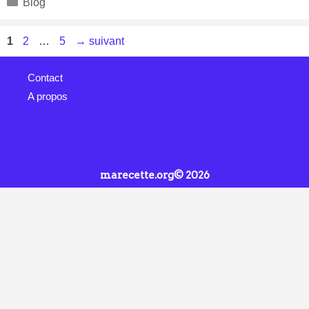
Blog
1
2
…
5
→
suivant
Contact
A propos
marecette.org© 2026