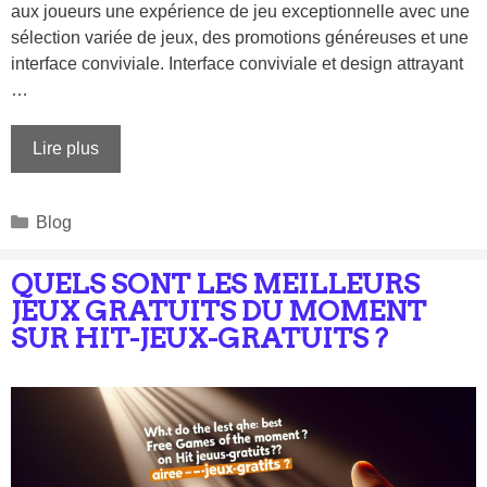
aux joueurs une expérience de jeu exceptionnelle avec une
sélection variée de jeux, des promotions généreuses et une
interface conviviale. Interface conviviale et design attrayant
…
Lire plus
Blog
QUELS SONT LES MEILLEURS
JEUX GRATUITS DU MOMENT
SUR HIT-JEUX-GRATUITS ?