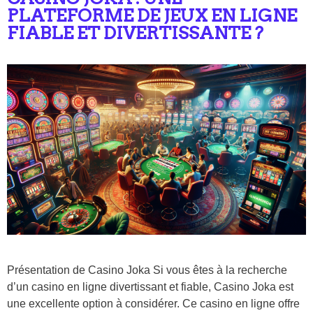
PLATEFORME DE JEUX EN LIGNE
FIABLE ET DIVERTISSANTE ?
Présentation de Casino Joka Si vous êtes à la recherche
d’un casino en ligne divertissant et fiable, Casino Joka est
une excellente option à considérer. Ce casino en ligne offre