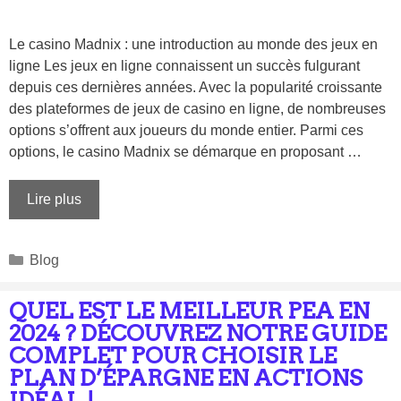
Le casino Madnix : une introduction au monde des jeux en
ligne Les jeux en ligne connaissent un succès fulgurant
depuis ces dernières années. Avec la popularité croissante
des plateformes de jeux de casino en ligne, de nombreuses
options s’offrent aux joueurs du monde entier. Parmi ces
options, le casino Madnix se démarque en proposant …
Lire plus
Blog
QUEL EST LE MEILLEUR PEA EN
2024 ? DÉCOUVREZ NOTRE GUIDE
COMPLET POUR CHOISIR LE
PLAN D’ÉPARGNE EN ACTIONS
IDÉAL !