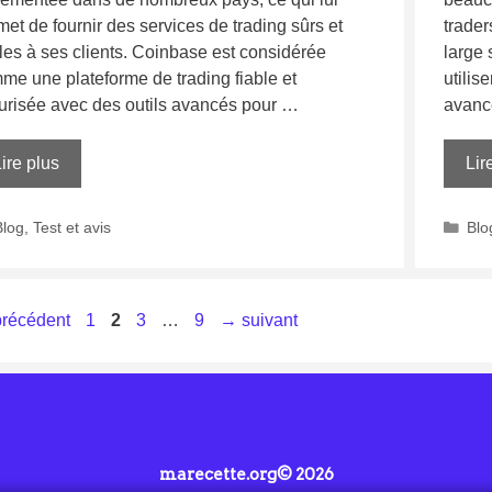
met de fournir des services de trading sûrs et
trader
bles à ses clients. Coinbase est considérée
large 
me une plateforme de trading fiable et
utilis
urisée avec des outils avancés pour …
avancé
ire plus
Lir
Blog
,
Test et avis
Blo
récédent
1
2
3
…
9
→
suivant
marecette.org© 2026