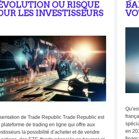
ÉVOLUTION OU RISQUE
BA
OUR LES INVESTISSEURS
VO
Qu’es
frança
sentation de Trade Republic Trade Republic est
spéci
 plateforme de trading en ligne qui offre aux
en 201
stisseurs la possibilité d’acheter et de vendre
financ