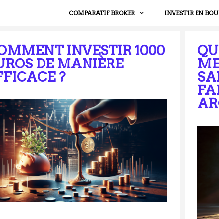
COMPARATIF BROKER
INVESTIR EN BOU
OMMENT INVESTIR 1000
QU
UROS DE MANIÈRE
ME
FFICACE ?
SA
FA
AR