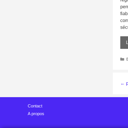
per
fia
com
séc
L
←
p
Contact
A propos