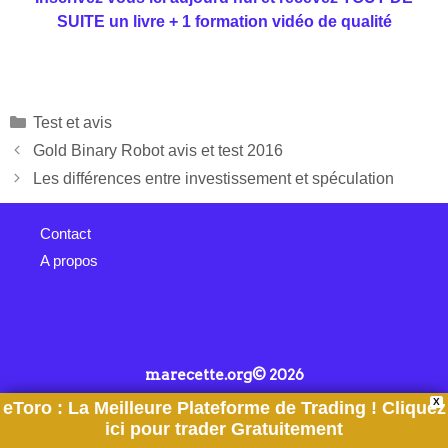
SUITE un livre + 1 formation vidéo de qualité
Test et avis
Gold Binary Robot avis et test 2016
Les différences entre investissement et spéculation
Contact
A propos
marecette.org© 2026
X
eToro : La Meilleure Plateforme de Trading ! Cliquez
ici pour trader Gratuitement