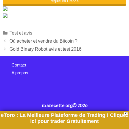
régulé en France
Test et avis
Où acheter et vendre du Bitcoin ?
Gold Binary Robot avis et test 2016
Contact
A propos
marecette.org© 2026
X
eToro : La Meilleure Plateforme de Trading ! Cliquez
ici pour trader Gratuitement